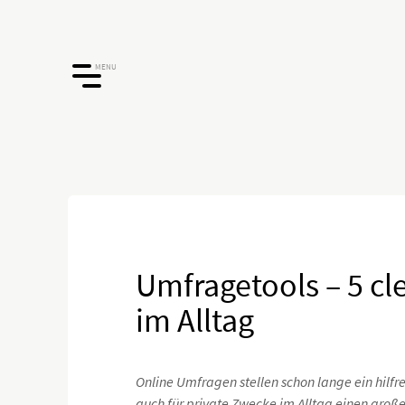
MENU
Umfragetools – 5 c
im Alltag
Online Umfragen stellen schon lange ein hilfr
auch für private Zwecke im Alltag einen gro