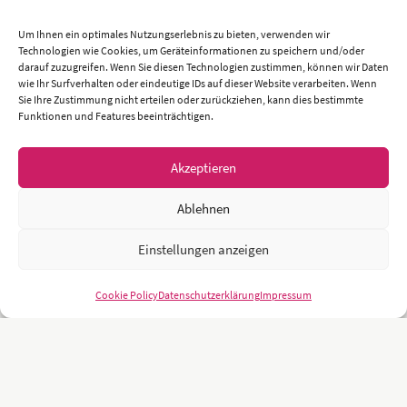
Um Ihnen ein optimales Nutzungserlebnis zu bieten, verwenden wir
Technologien wie Cookies, um Geräteinformationen zu speichern und/oder
darauf zuzugreifen. Wenn Sie diesen Technologien zustimmen, können wir Daten
wie Ihr Surfverhalten oder eindeutige IDs auf dieser Website verarbeiten. Wenn
Sie Ihre Zustimmung nicht erteilen oder zurückziehen, kann dies bestimmte
Funktionen und Features beeinträchtigen.
Akzeptieren
Ablehnen
Einstellungen anzeigen
Cookie Policy
Datenschutzerklärung
Impressum
Unsere Kunden sind namhafte und weltweit führende Unternehmen
und Universitäten wie z.B.: