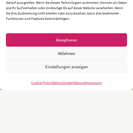
darauf zuzugreifen. Wenn Sie diesen Technologien zustimmen, können wir Daten
wie Ihr Surfverhalten oder eindeutige IDs auf dieser Website verarbeiten. Wenn
Sie Ihre Zustimmung nicht erteilen oder zurückziehen, kann dies bestimmte
Funktionen und Features beeinträchtigen.
Akzeptieren
Ablehnen
Einstellungen anzeigen
Cookie Policy
Datenschutzerklärung
Impressum
Unsere Kunden sind namhafte und weltweit führende Unternehmen
und Universitäten wie z.B.: