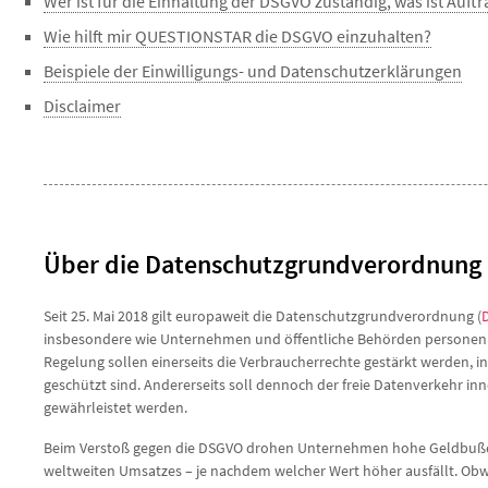
Wer ist für die Einhaltung der DSGVO zuständig, was ist Auf
Wie hilft mir QUESTIONSTAR die DSGVO einzuhalten?
Beispiele der Einwilligungs- und Datenschutzerklärungen
Disclaimer
Über die Datenschutzgrundverordnung
Seit 25. Mai 2018 gilt europaweit die Datenschutzgrundverordnung (
insbesondere wie Unternehmen und öffentliche Behörden personenb
Regelung sollen einerseits die Verbraucherrechte gestärkt werden,
geschützt sind. Andererseits soll dennoch der freie Datenverkehr i
gewährleistet werden.
Beim Verstoß gegen die DSGVO drohen Unternehmen hohe Geldbußen b
weltweiten Umsatzes – je nachdem welcher Wert höher ausfällt. Ob