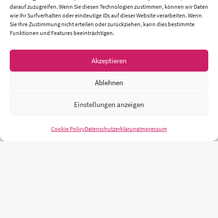
darauf zuzugreifen. Wenn Sie diesen Technologien zustimmen, können wir Daten
wie Ihr Surfverhalten oder eindeutige IDs auf dieser Website verarbeiten. Wenn
Sie Ihre Zustimmung nicht erteilen oder zurückziehen, kann dies bestimmte
Funktionen und Features beeinträchtigen.
Akzeptieren
Ablehnen
Einstellungen anzeigen
Cookie Policy
Datenschutzerklärung
Impressum
Unsere Kunden sind namhafte und weltweit führende Unternehmen
und Universitäten wie z.B.: