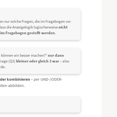
en nur solche Fragen, die im Fragebogen vor
 dass die Anzeigelogik logischerweise
nicht
r im Fragebogen gestellt werden
.
as können wir besser machen?“
nur dann
Frage (Q1)
kleiner oder gleich 3 war
– also
rde.
der kombinieren
– per UND-/ODER-
lten abbilden.