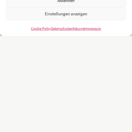
Ablehnen
Einstellungen anzeigen
Cookie Policy
Datenschutzerklärung
Impressum
Unsere Kunden sind namhafte und weltweit führende Unternehmen
und Universitäten wie z.B.: